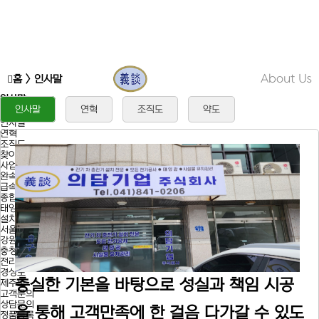
의담기업
About Us
홈
>
인사말
인사말
e
c
o
c
o
m
p
a
n
y
.
c
o
.
k
r
인사말
연혁
조직도
약도
회사소개
인사말
연혁
조직도
찾아오시는길
사업/제품소개
완속충전기
급속충전기
종합충전기
태양열충전기
설치사례
서울,경기,인천
강원도
충청도
전라도
경상도
충실한 기본을 바탕으로 성실과 책임 시공
제주도
고객문의
상담문의
을 통해 고객만족에 한 걸음 다가갈 수 있도
정품등록