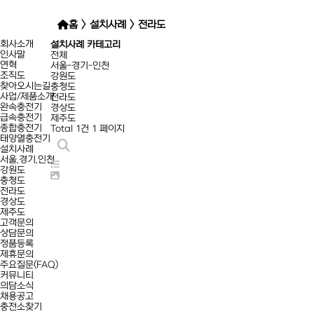
홈
>
설치사례
>
전라도
회사소개
설치사례 카테고리
인사말
전체
연혁
서울-경기-인천
조직도
강원도
찾아오시는길
충청도
사업/제품소개
전라도
완속충전기
경상도
급속충전기
제주도
종합충전기
Total 1건
1 페이지
태양열충전기
설치사례
서울,경기,인천
강원도
충청도
전라도
경상도
제주도
고객문의
상담문의
정품등록
제휴문의
주요질문(FAQ)
커뮤니티
의담소식
채용공고
충전소찾기