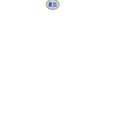
의담기업
e
c
o
c
o
m
p
a
n
y
.
c
o
.
k
r